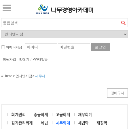
아이디저장
회원가입
ID찾기
/
PW재발급
♦ Home > 인터넷서점 >
세무사
장바구니
회계원리
중급회계
고급회계
재무회계
원가관리회계
세법
세무회계
세법학
재정학