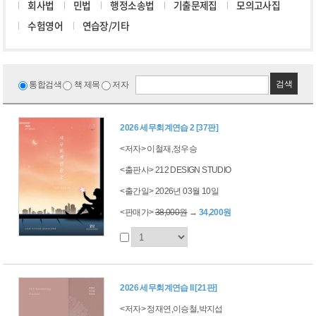
회사법
민법
행정소송법
기출문제집
모의고사집
수험영어
연습장/기타
검색
통합검색
책 제목
저자
2026 세무회계연습 2 [37판]
<저자> 이철재,정우승
<출판사> 212 DESIGN STUDIO
<출간일> 2026년 03월 10일
<판매가>
38,000원
→
34,200원
2026 세무회계연습 II [21판]
<저자> 정재연,이승철,박지섭