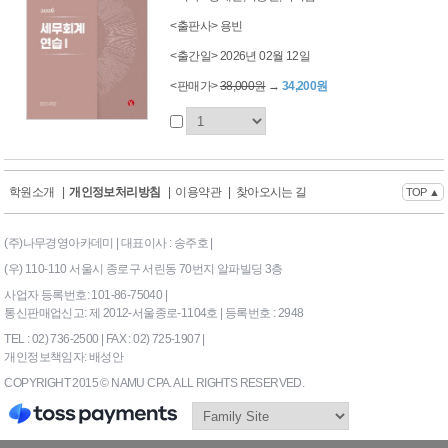
<출판사> 용빈
<출간일> 2026년 02월 12일
<판매가>
38,000원
→
34,200원
학원소개
|
개인정보처리방침
|
이용약관
|
찾아오시는 길
TOP ▲
(주)나무경영아카데미 | 대표이사 : 송주호 |
(우) 110-110 서울시 종로구 서린동 70번지 알파빌딩 3층
사업자 등록번호: 101-86-75040 |
통신판매업신고: 제 2012-서울종로-1104호 | 등록번호 : 2948
TEL : 02) 736-2500 | FAX : 02) 725-1907 |
개인정보책임자: 배성안
COPYRIGHT 2015 © NAMU CPA. ALL RIGHTS RESERVED.
169|End Timer : 0.0703125