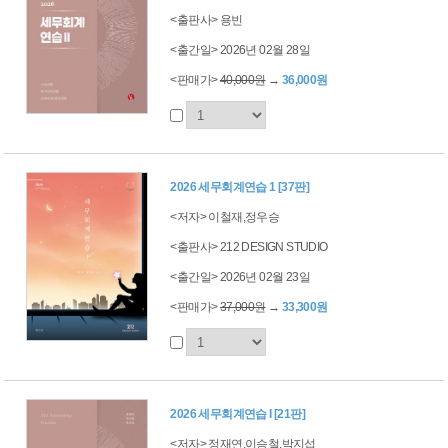
<출판사> 용빈
<출간일> 2026년 02월 28일
<판매가>
40,000원
→
36,000원
2026 세무회계연습 1 [37판]
<저자> 이철재,정우승
<출판사> 212 DESIGN STUDIO
<출간일> 2026년 02월 23일
<판매가>
37,000원
→
33,300원
2026 세무회계연습 I [21판]
<저자> 정재연,이승철,박지섭