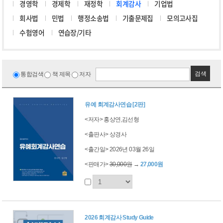
경영학
경제학
재정학
회계감사
기업법
회사법
민법
행정소송법
기출문제집
모의고사집
수험영어
연습장/기타
검색
통합검색
책 제목
저자
유예 회계감사연습 [2판]
<저자> 홍상연,김선형
<출판사> 상경사
<출간일> 2026년 03월 26일
<판매가>
30,000원
→
27,000원
2026 회계감사 Study Guide