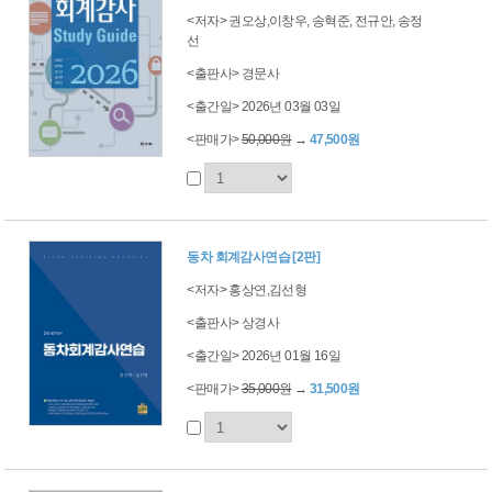
<저자> 권오상,이창우, 송혁준, 전규안, 송정
선
<출판사> 경문사
<출간일> 2026년 03월 03일
<판매가>
50,000원
→
47,500원
동차 회계감사연습 [2판]
<저자> 홍상연,김선형
<출판사> 상경사
<출간일> 2026년 01월 16일
<판매가>
35,000원
→
31,500원