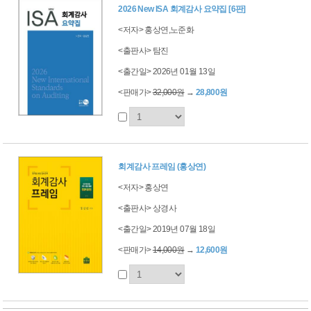
2026 New ISA 회계감사 요약집 [6판]
<저자> 홍상연,노준화
<출판사> 탐진
<출간일> 2026년 01월 13일
<판매가>
32,000원
→
28,800원
회계감사 프레임 (홍상연)
<저자> 홍상연
<출판사> 상경사
<출간일> 2019년 07월 18일
<판매가>
14,000원
→
12,600원