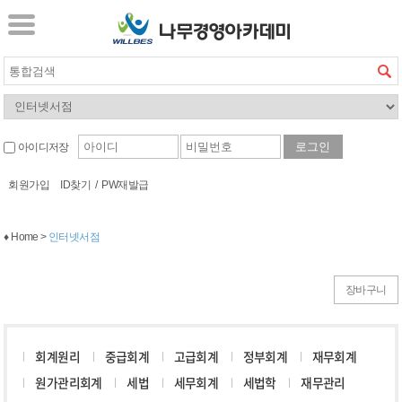
아이디저장
회원가입
ID찾기
/
PW재발급
♦ Home >
인터넷서점
장바구니
회계원리
중급회계
고급회계
정부회계
재무회계
원가관리회계
세법
세무회계
세법학
재무관리