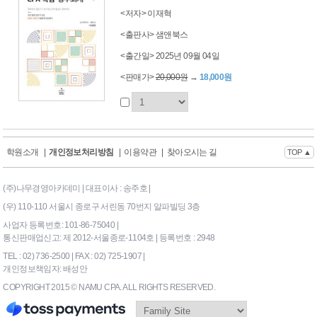
<저자> 이재혁
<출판사> 샘앤북스
<출간일> 2025년 09월 04일
<판매가>
20,000원
→
18,000원
학원소개
|
개인정보처리방침
|
이용약관
|
찾아오시는 길
TOP ▲
(주)나무경영아카데미 | 대표이사 : 송주호 |
(우) 110-110 서울시 종로구 서린동 70번지 알파빌딩 3층
사업자 등록번호: 101-86-75040 |
통신판매업신고: 제 2012-서울종로-1104호 | 등록번호 : 2948
TEL : 02) 736-2500 | FAX : 02) 725-1907 |
개인정보책임자: 배성안
COPYRIGHT 2015 © NAMU CPA. ALL RIGHTS RESERVED.
169|End Timer : 0.0703125