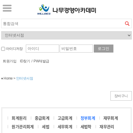
아이디저장
회원가입
ID찾기
/
PW재발급
♦ Home >
인터넷서점
장바구니
회계원리
중급회계
고급회계
정부회계
재무회계
원가관리회계
세법
세무회계
세법학
재무관리