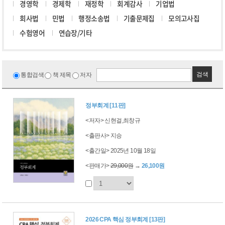
경영학
경제학
재정학
회계감사
기업법
회사법
민법
행정소송법
기출문제집
모의고사집
수험영어
연습장/기타
검색
통합검색
책 제목
저자
정부회계 [11판]
<저자> 신현걸,최창규
<출판사> 지승
<출간일> 2025년 10월 18일
<판매가>
29,000원
→
26,100원
2026 CPA 핵심 정부회계 [13판]