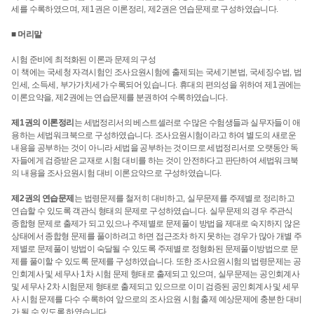
세를 수록하였으며
,
제
1
권은 이론정리
,
제
2
권은 연습문제로 구성하였습니다
.
■ 머리말
시험 준비에 최적화된 이론과 문제의 구성
이 책에는 국세청 자격시험인 조사요원시험에 출제되는 국세기본법
,
국세징수법
,
법
인세
,
소득세
,
부가가치세가 수록되어 있습니다
.
휴대의 편의성을 위하여 제
1
권에는
이론요약을
,
제
2
권에는 연습문제를 분권하여 수록하였습니다
.
제
1
권의 이론정리
는 세법정리서의 베스트셀러로 수많은 수험생들과 실무자들이 애
용하는 세법워크북으로 구성하였습니다
.
조사요원시험이라고 하여 별도의 새로운
내용을 공부하는 것이 아니라 세법을 공부하는 것이므로 세법정리서로 오랫동안 독
자들에게 검증받은 교재로 시험 대비를 하는 것이 안전하다고 판단하여 세법워크북
의 내용을 조사요원시험 대비 이론요약으로 구성하였습니다
.
제
2
권의 연습문제
는 법령문제를 철저히 대비하고
,
실무문제를 주제별로 정리하고
연습할 수 있도록 객관식 형태의 문제로 구성하였습니다
.
실무문제의 경우 주관식
종합형 문제로 출제가 되고 있으나 주제별로 문제풀이 방법을 제대로 숙지하지 않은
상태에서 종합형 문제를 풀이하려고 하면 접근조차 하지 못하는 경우가 많아 개별 주
제별로 문제풀이 방법이 숙달될 수 있도록 주제별로 정형화된 문제풀이방법으로 문
제를 풀이할 수 있도록 문제를 구성하였습니다
.
또한 조사요원시험의 법령문제는 공
인회계사 및 세무사
1
차 시험 문제 형태로 출제되고 있으며
,
실무문제는 공인회계사
및 세무사
2
차 시험문제 형태로 출제되고 있으므로 이미 검증된 공인회계사 및 세무
사 시험 문제를 다수 수록하여 앞으로의 조사요원 시험 출제 예상문제에 충분한 대비
가 될 수 있도록 하였습니다
.