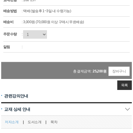
교재판형
: 188*257
배송방법
: 택배 (발송후 1~3일 내 수령가능)
배송비
: 3,000원 (70,000원 이상 구매시 무료배송)
주문수량
:
알림
:
총 결제금액 :
25,200
원
장바구니
목록
관련강의안내
교재 상세 안내
저자소개
|
도서소개
|
목차