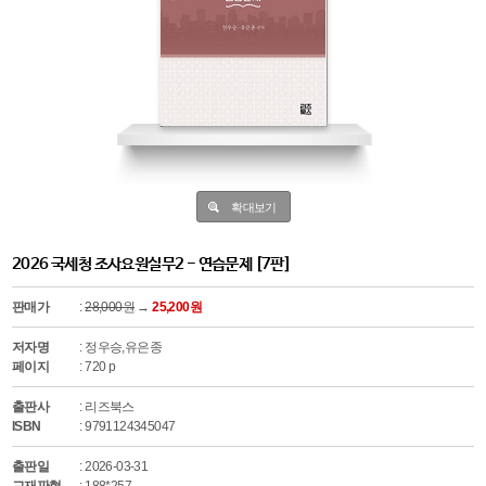
확대보기
2026 국세청 조사요원실무2 - 연습문제 [7판]
판매가
:
28,000원
→
25,200원
저자명
: 정우승,유은종
페이지
: 720 p
출판사
: 리즈북스
ISBN
: 9791124345047
출판일
: 2026-03-31