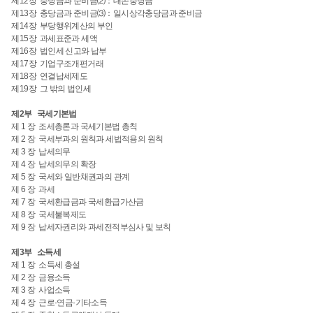
제12장 충당금과 준비금⑵：대손충당금
제13장 충당금과 준비금⑶：일시상각충당금과 준비금
제14장 부당행위계산의 부인
제15장 과세표준과 세액
제16장 법인세 신고와 납부
제17장 기업구조개편거래
제18장 연결납세제도
제19장 그 밖의 법인세
제2부 국세기본법
제 1 장 조세총론과 국세기본법 총칙
제 2 장 국세부과의 원칙과 세법적용의 원칙
제 3 장 납세의무
제 4 장 납세의무의 확장
제 5 장 국세와 일반채권과의 관계
제 6 장 과세
제 7 장 국세환급금과 국세환급가산금
제 8 장 국세불복제도
제 9 장 납세자권리와 과세전적부심사 및 보칙
제3부 소득세
제 1 장 소득세 총설
제 2 장 금융소득
제 3 장 사업소득
제 4 장 근로·연금·기타소득