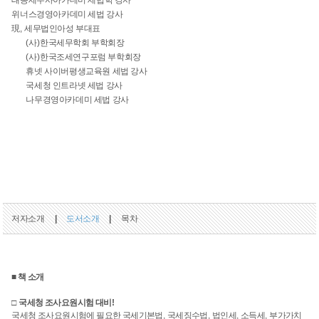
위너스경영아카데미 세법 강사
現
,
세무법인아성 부대표
(
사
)
한국세무학회 부학회장
(
사
)
한국조세연구포럼 부학회장
휴넷 사이버평생교육원 세법 강사
국세청 인트라넷 세법 강사
나무경영아카데미 세법 강사
저자소개
|
도서소개
|
목차
■ 책 소개
□
국세청 조사요원시험 대비
!
국세청 조사요원시험에 필요한 국세기본법
,
국세징수법
,
법인세
,
소득세
,
부가가치