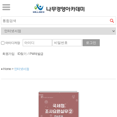
아이디저장
회원가입
ID찾기
/
PW재발급
♦ Home >
인터넷서점