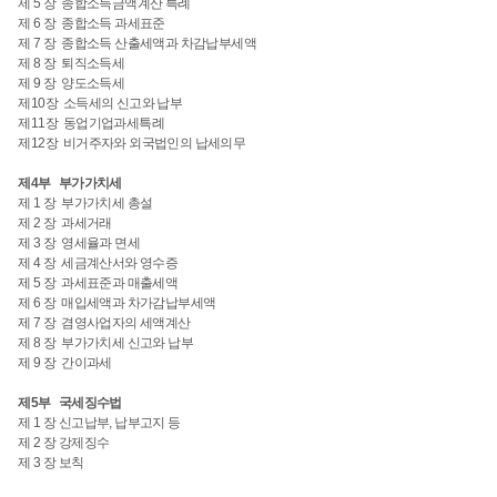
제 5 장 종합소득금액계산 특례
제 6 장 종합소득 과세표준
제 7 장 종합소득 산출세액과 차감납부세액
제 8 장 퇴직소득세
제 9 장 양도소득세
제10장 소득세의 신고와 납부
제11장 동업기업과세특례
제12장 비거주자와 외국법인의 납세의무
제4부 부가가치세
제 1 장 부가가치세 총설
제 2 장 과세거래
제 3 장 영세율과 면세
제 4 장 세금계산서와 영수증
제 5 장 과세표준과 매출세액
제 6 장 매입세액과 차가감납부세액
제 7 장 겸영사업자의 세액계산
제 8 장 부가가치세 신고와 납부
제 9 장 간이과세
제5부 국세징수법
제 1 장 신고납부, 납부고지 등
제 2 장 강제징수
제 3 장 보칙