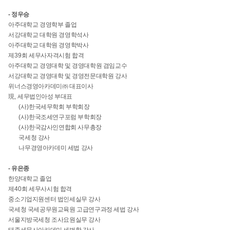
- 정우승
아주대학교 경영학부 졸업
서강대학교 대학원 경영학석사
아주대학교 대학원 경영학박사
제
39
회 세무사자격시험 합격
아주대학교 경영대학 및 경영대학원 겸임교수
서강대학교 경영대학 및 경영전문대학원 강사
위너스경영아카데미
㈜
대표이사
現
,
세무법인아성 부대표
(
사
)
한국세무학회 부학회장
(
사
)
한국조세연구포럼 부학회장
(
사
)
한국감사인연합회 사무총장
국세청 강사
나무경영아카데미 세법 강사
- 유은종
한양대학교 졸업
제
40
회 세무사시험 합격
중소기업지원센터 법인세실무 강사
국세청 국세공무원교육원 고급연구과정 세법 강사
서울지방국세청 조사요원실무 강사
태종세무사아카데미 세법학 강사