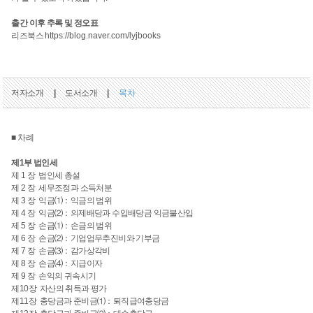
출간 이후 추록 및 정오표
리즈북스
https://blog.naver.com/lyjbooks
저자소개
|
도서소개
|
목차
■ 차례
제1부 법인세
제 1 장 법인세 총설
제 2 장 세무조정과 소득처분
제 3 장 익금⑴：익금의 범위
제 4 장 익금⑵：의제배당과 수입배당금 익금불산입
제 5 장 손금⑴：손금의 범위
제 6 장 손금⑵：기업업무추진비와 기부금
제 7 장 손금⑶：감가상각비
제 8 장 손금⑷：지급이자
제 9 장 손익의 귀속시기
제10장 자산의 취득과 평가
제11장 충당금과 준비금⑴：퇴직급여충당금