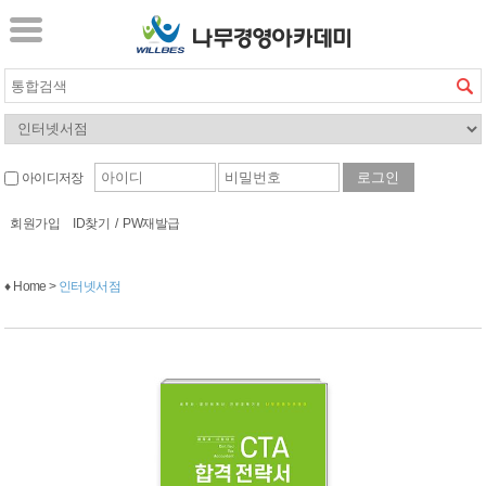
아이디저장
회원가입
ID찾기
/
PW재발급
♦ Home >
인터넷서점