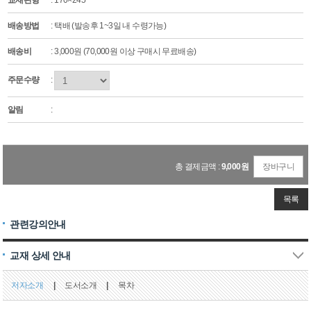
교재판형
: 170×245
배송방법
: 택배 (발송후 1~3일 내 수령가능)
배송비
: 3,000원 (70,000원 이상 구매시 무료배송)
주문수량
:
알림
:
총 결제금액 :
9,000
원
장바구니
목록
관련강의안내
교재 상세 안내
저자소개
|
도서소개
|
목차