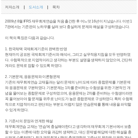
저자소개
|
도서소개
|
목차
2009년 8월 IFRS 재무회계연습을 처음 출간한 후 어느덧 16년이 지났습니다. 이번 1
7판에서는 기존판의 노하우를 살려 보다 충실하게 문제와 해설을 구성하였습니다.
이 책의 특징은 다음과 같습니다.
1. 한국채택 국제회계기준의 완벽한 반영
현재까지 공표된 국제회계기준서와 해석서, 그리고 실무적용지침을 모두 반영하였
다. 수험목적으로 지엽적이라고 생각하는 부분도 설명을 생략하지 않았으며, 간단하
게라도 문제로 접할 수 있도록 하였다.
2. 기본문제, 응용문제와 이론형문제
기존의 재무회계연습 교재들과는 달리 문제의 난이도에 따라 종합문제를 기본문제
와 응용문제로 구분하였다. 기본문제는 1차를 준비하는 수험생을 위한 기본적인 개
념을 물어보는 종합문제로 구성하였으며, 응용문제는 2차를 준비하는 수험생이라면
꼭 풀어보아야 할 문제들 위주로 난이도가 높은 종합문제로 구성하였다. 특히 수험목
적으로 지엽적이라고 판단되는 부분도 어렵지 않은 연습문제를 통해 내용을 파악할
수 있게 하였다.
3. 기준서의 문장과 연계한 해설
재무회계연습 교재는 ‘연습’에 충실해야한다고 생각하여 재무회계 기본서에서 보충
할 수 있는 이론에 대한 요약을 과감히 생략하고, 대신 문제별 해답에 대한 해설을 충
실하게 수록하였다. 최근 재무회계시험의 출제경향은 기준서의 문장을 이용한 계산