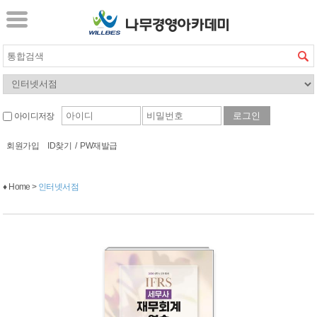
아이디저장
회원가입
ID찾기
/
PW재발급
♦ Home >
인터넷서점