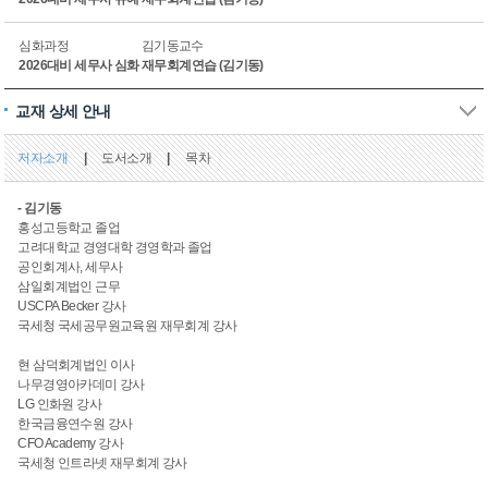
심화과정
김기동교수
2026대비 세무사 심화 재무회계연습 (김기동)
교재 상세 안내
저자소개
|
도서소개
|
목차
- 김기동
홍성고등학교 졸업
고려대학교 경영대학 경영학과 졸업
공인회계사, 세무사
삼일회계법인 근무
USCPA Becker 강사
국세청 국세공무원교육원 재무회계 강사
현 삼덕회계법인 이사
나무경영아카데미 강사
LG 인화원 강사
한국금융연수원 강사
CFO Academy 강사
국세청 인트라넷 재무회계 강사