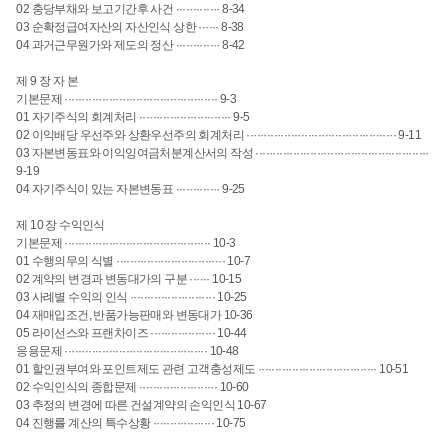
02 충당부채와 보고기간후 사건 ············· 8-34
03 순확정급여자산의 자산인식 상한 ······ 8-38
04 과거근무원가와 제도의 정산 ············· 8-42
제 9 장 자 본
기본문제 ············································· 9-3
01 자기주식의 회계처리 ··························· 9-5
02 이익배당 우선주와 상환우선주의 회계처리 ············································ 9-11
03 자본변동표와 이익잉여금처분계산서의 작성 ···················································
9-19
04 자기주식이 있는 자본변동표 ············· 9-25
제 10 장 수익인식
기본문제 ··········································· 10-3
01 수행의무의 식별 ································ 10-7
02 계약의 변경과 변동대가의 구분 ······ 10-15
03 사례별 수익의 인식 ························· 10-25
04 재매입조건, 반품가능판매와 변동대가 10-36
05 라이선스와 프랜차이즈 ··················· 10-44
응용문제 ·········································· 10-48
01 할인권부여와 포인트제도 관련 고객충성제도 ··································· 10-51
02 수익인식의 종합문제 ······················· 10-60
03 추정의 변경에 따른 건설계약의 손익인식 10-67
04 진행률 계산의 특수상황 ·················· 10-75