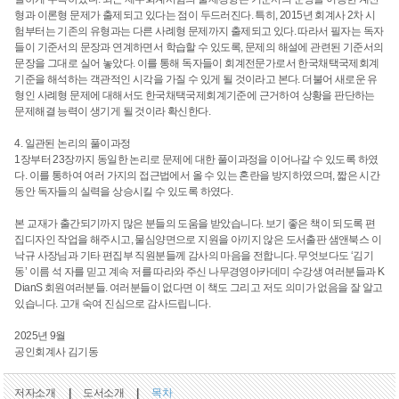
형과 이론형 문제가 출제되고 있다는 점이 두드러진다. 특히, 2015년 회계사 2차 시
험부터는 기존의 유형과는 다른 사례형 문제까지 출제되고 있다. 따라서 필자는 독자
들이 기준서의 문장과 연계하면서 학습할 수 있도록, 문제의 해설에 관련된 기준서의
문장을 그대로 실어 놓았다. 이를 통해 독자들이 회계전문가로서 한국채택국제회계
기준을 해석하는 객관적인 시각을 가질 수 있게 될 것이라고 본다. 더불어 새로운 유
형인 사례형 문제에 대해서도 한국채택국제회계기준에 근거하여 상황을 판단하는
문제해결 능력이 생기게 될 것이라 확신한다.
4. 일관된 논리의 풀이과정
1장부터 23장까지 동일한 논리로 문제에 대한 풀이과정을 이어나갈 수 있도록 하였
다. 이를 통하여 여러 가지의 접근법에서 올 수 있는 혼란을 방지하였으며, 짧은 시간
동안 독자들의 실력을 상승시킬 수 있도록 하였다.
본 교재가 출간되기까지 많은 분들의 도움을 받았습니다. 보기 좋은 책이 되도록 편
집디자인 작업을 해주시고, 물심양면으로 지원을 아끼지 않은 도서출판 샘앤북스 이
낙규 사장님과 기타 편집부 직원분들께 감사의 마음을 전합니다. 무엇보다도 ‘김기
동’ 이름 석 자를 믿고 계속 저를 따라와 주신 나무경영아카데미 수강생 여러분들과 K
DianS 회원여러분들. 여러분들이 없다면 이 책도 그리고 저도 의미가 없음을 잘 알고
있습니다. 고개 숙여 진심으로 감사드립니다.
2025년 9월
공인회계사 김기동
저자소개
|
도서소개
|
목차