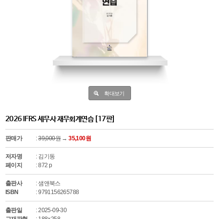
확대보기
2026 IFRS 세무사 재무회계연습 [17판]
판매가
:
39,000원
→
35,100원
저자명
: 김기동
페이지
: 872 p
출판사
: 샘앤북스
ISBN
: 9791156265788
출판일
: 2025-09-30