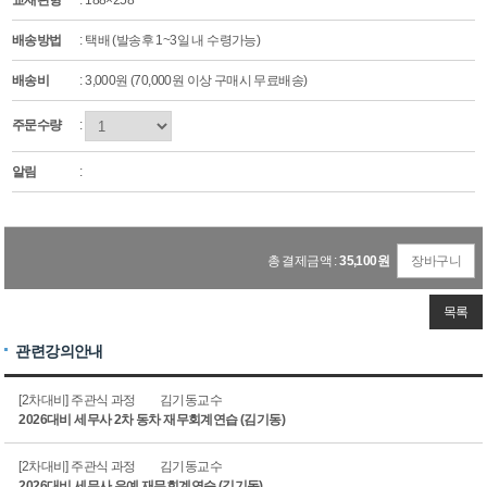
교재판형
: 188×258
배송방법
: 택배 (발송후 1~3일 내 수령가능)
배송비
: 3,000원 (70,000원 이상 구매시 무료배송)
주문수량
:
알림
:
총 결제금액 :
35,100
원
장바구니
목록
관련강의안내
[2차대비] 주관식 과정
김기동교수
2026대비 세무사 2차 동차 재무회계연습 (김기동)
[2차대비] 주관식 과정
김기동교수
2026대비 세무사 유예 재무회계연습 (김기동)